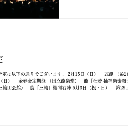
web.com/@/shomyoji20
3092-0051 オペレータ
櫻間會TEL 03-3556-617
ットぴあWEB https://t.pia.j
eventCd=2603756 
15日（日）10：00～16：
定
予定は以下の通りでございます。 2月15日（日） 式能 〈第
春会定期能 （国立能楽堂） 能「杜若 袖神楽素囃子 」伊藤眞也 4月10日
三輪山会館） 能「三輪」櫻間右陣 5月3日（祝・日） 第29
5回 鳩森薪能 能「橋弁慶」櫻間右陣 5月31日（日） 櫻間
右陣 ツレ 阪本葉 半能「石橋 連獅 子」シ
6月3日（水） 国立能楽堂定例公演 能「氷室」シ
月30日（日） 平家物語の世界 －語りの伝承 巻二十九－ （国
9月12日（土） 鳩森八幡神社秋季例大祭奉納 