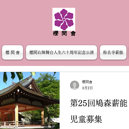
櫻間會
櫻 間 會
櫻間右陣舞台人生六十周年記念公演
称名寺薪能
櫻間會
3月2日
第25回鳩森薪能
児童募集