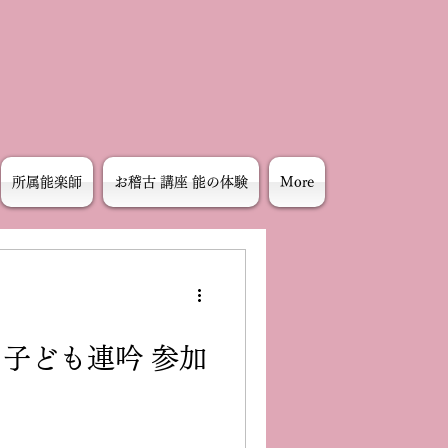
所属能楽師
お稽古 講座 能の体験
More
 子ども連吟 参加