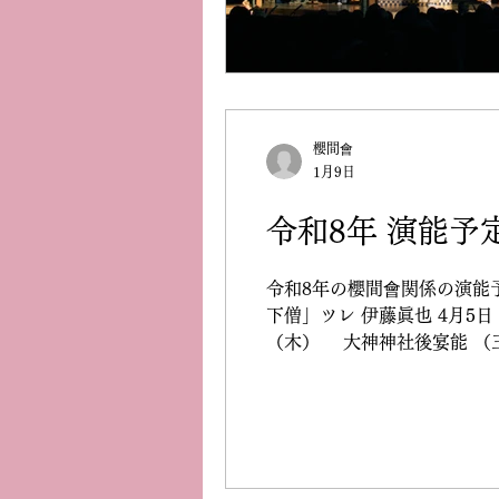
櫻間會
1月9日
令和8年 演能予
令和8年の櫻間會関係の演能
下僧」ツレ 伊藤眞也 4月5日（日） 金
（木） 大神神社後宴能 （
間右陣 5月9日（土） 第2
能「松風」シテ 櫻間
右陣 ツレ 阪本昂平 
藤眞也 後ツレ 北山春彦 8
能「忠度」櫻間右陣 