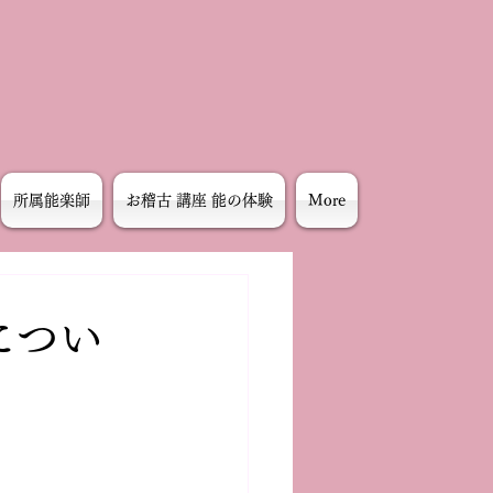
所属能楽師
お稽古 講座 能の体験
More
につい