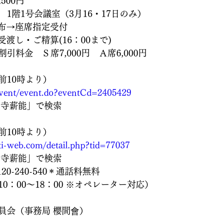
500円
1階1号会議室（3月16・17日のみ）
配布→座席指定受付
受渡し・ご精算(16：00まで)
引料金　Ｓ席7,000円　Ａ席6,000円
前10時より）
a/event/event.do?eventCd=2405429
名寺薪能」で検索
前10時より）
ti-web.com/detail.php?tid=77037
名寺薪能」で検索
0-240-540＊通話料無料
0：00～18：00 ※オペレーター対応）
員会（事務局 櫻間會）