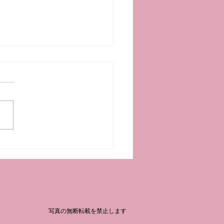
物語の世界 ―語りの伝
巻二十九―
​写真の無断転載を禁止します