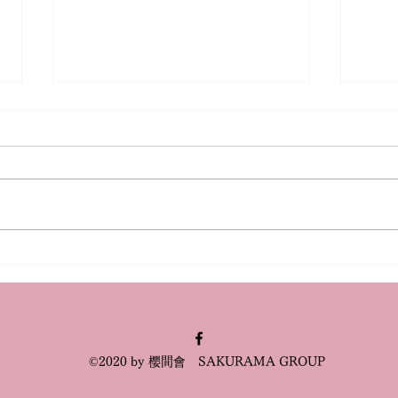
「夏休み子供教室」のお知ら
平家
せ
承 
©2020 by 櫻間會 SAKURAMA GROUP