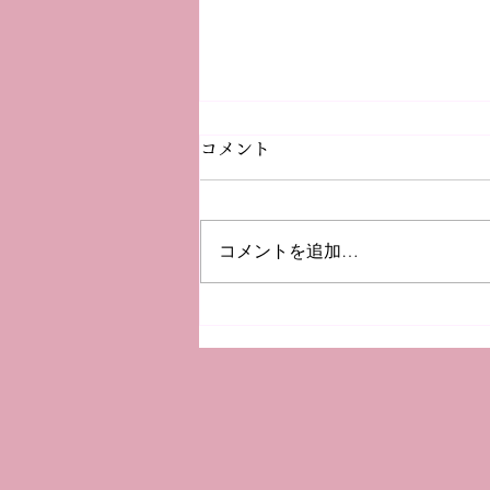
コメント
コメントを追加…
Wabunka -Special
Experiences in Japan- 紹介動
画