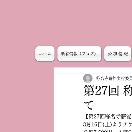
ホーム
新着情報（ブログ）
公 演 情 報
称名寺薪能実行委
第27回
て
【第27回称名寺薪能
3月16日(土)より