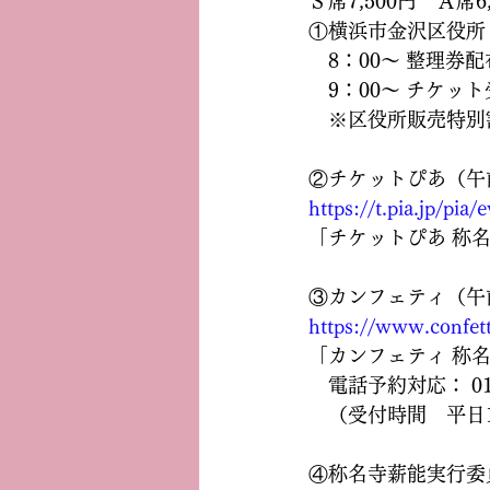
Ｓ席7,500円　Ａ席6,
①横浜市金沢区役所　
　8：00～ 整理券
　9：00～ チケット
　※区役所販売特別割
②チケットぴあ（午
https://t.pia.jp/pi
「チケットぴあ 称
③カンフェティ（午
https://www.confet
「カンフェティ 称
　電話予約対応： 012
　（受付時間　平日1
④称名寺薪能実行委