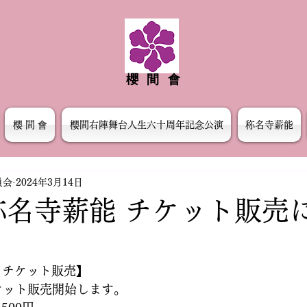
櫻間會
櫻 間 會
櫻間右陣舞台人生六十周年記念公演
称名寺薪能
員会
2024年3月14日
 称名寺薪能 チケット販売
 チケット販売】
チケット販売開始します。