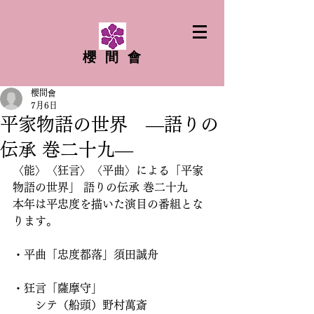
櫻間會
櫻間會
7月6日
平家物語の世界 ―語りの
伝承 巻二十九―
〈能〉〈狂言〉〈平曲〉による「平家
物語の世界」 語りの伝承 巻二十九
本年は平忠度を描いた演目の番組とな
ります。
・平曲「忠度都落」須田誠舟
・狂言「薩摩守」
　　シテ（船頭）野村萬斎