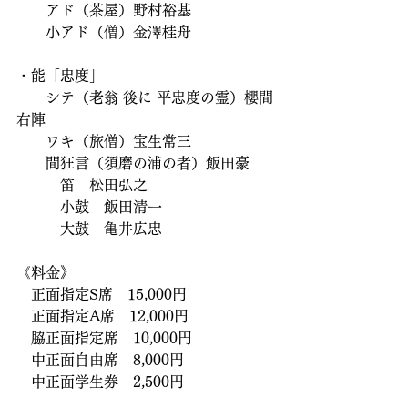
　　アド（茶屋）野村裕基
　　小アド（僧）金澤桂舟
・能「忠度」
　　シテ（老翁 後に 平忠度の霊）櫻間
右陣
　　ワキ（旅僧）宝生常三
　　間狂言（須磨の浦の者）飯田豪
　　　笛　松田弘之
　　　小鼓　飯田清一
　　　大鼓　亀井広忠
《料金》
　正面指定S席　15,000円
　正面指定A席　12,000円
　脇正面指定席　10,000円
　中正面自由席　8,000円
　中正面学生券　2,500円